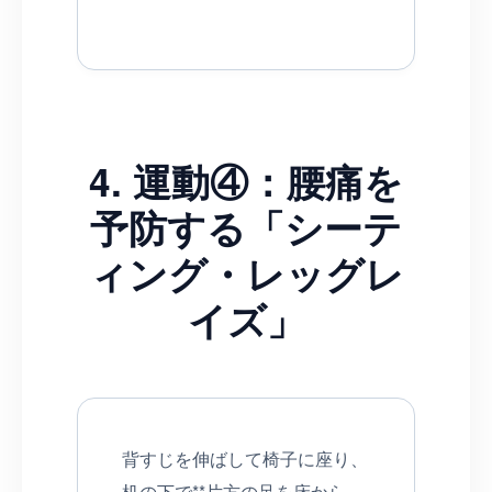
4. 運動④：腰痛を
予防する「シーテ
ィング・レッグレ
イズ」
背すじを伸ばして椅子に座り、
机の下で**片方の足を床から