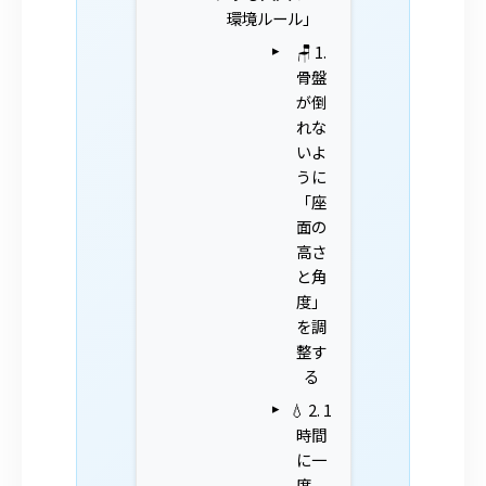
環境ルール」
🪑 1.
骨盤
が倒
れな
いよ
うに
「座
面の
高さ
と角
度」
を調
整す
る
💧 2. 1
時間
に一
度、