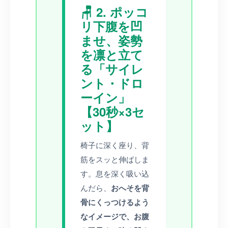
🪑 2. ポッコ
リ下腹を凹
ませ、姿勢
を凛と立て
る「サイレ
ント・ドロ
ーイン」
【30秒×3セ
ット】
椅子に深く座り、背
筋をスッと伸ばしま
す。息を深く吸い込
んだら、
おへそを背
骨にくっつけるよう
なイメージで、お腹