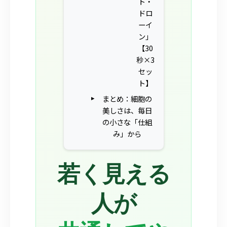
ト・
ドロ
ーイ
ン」
【30
秒×3
セッ
ト】
まとめ：細胞の
美しさは、毎日
の小さな「仕組
み」から
若く見える
人が