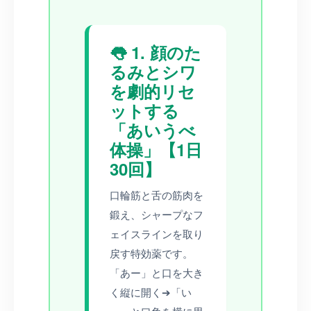
👅 1. 顔のた
るみとシワ
を劇的リセ
ットする
「あいうべ
体操」【1日
30回】
口輪筋と舌の筋肉を
鍛え、シャープなフ
ェイスラインを取り
戻す特効薬です。
「あー」と口を大き
く縦に開く➔「い