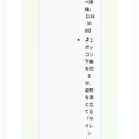
べ体
操」
【1日
30
回】
🪑 2.
ポッ
コリ
下腹
を凹
ま
せ、
姿勢
を凛
と立
てる
「サ
イレ
ン