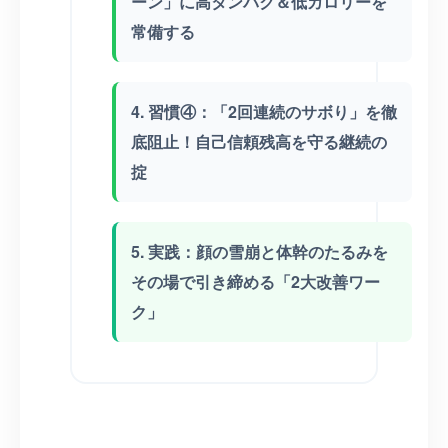
ーン」に高タンパク＆低カロリーを
常備する
4. 習慣④：「2回連続のサボり」を徹
底阻止！自己信頼残高を守る継続の
掟
5. 実践：顔の雪崩と体幹のたるみを
その場で引き締める「2大改善ワー
ク」