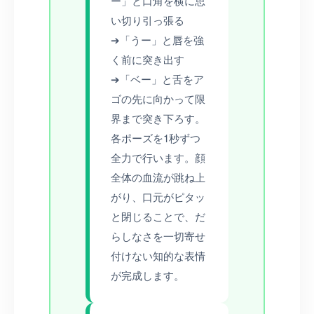
ー」と口角を横に思
い切り引っ張る
➔「うー」と唇を強
く前に突き出す
➔「ベー」と舌をア
ゴの先に向かって限
界まで突き下ろす。
各ポーズを1秒ずつ
全力で行います。顔
全体の血流が跳ね上
がり、口元がピタッ
と閉じることで、だ
らしなさを一切寄せ
付けない知的な表情
が完成します。