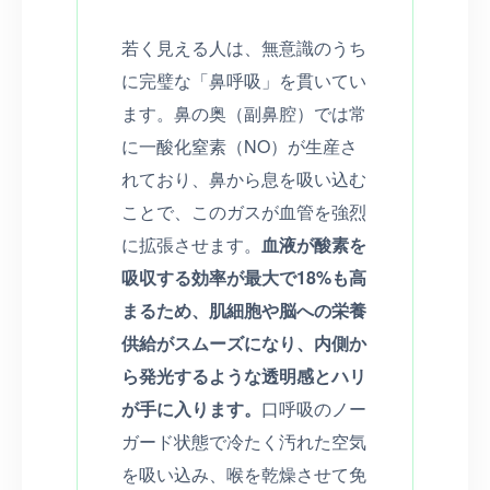
若く見える人は、無意識のうち
に完璧な「鼻呼吸」を貫いてい
ます。鼻の奥（副鼻腔）では常
に一酸化窒素（NO）が生産さ
れており、鼻から息を吸い込む
ことで、このガスが血管を強烈
に拡張させます。
血液が酸素を
吸収する効率が最大で18%も高
まるため、肌細胞や脳への栄養
供給がスムーズになり、内側か
ら発光するような透明感とハリ
が手に入ります。
口呼吸のノー
ガード状態で冷たく汚れた空気
を吸い込み、喉を乾燥させて免