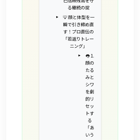
己信頼残高を守
る継続の掟
💡 顔と体型を一
瞬で引き締め直
す！プロ直伝の
「若返りトレー
ニング」
👅 1.
顔の
たる
みと
シワ
を劇
的リ
セッ
トす
る
「あ
いう