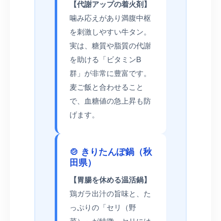
【代謝アップの着火剤】
噛み応えがあり満腹中枢
を刺激しやすい牛タン。
実は、糖質や脂質の代謝
を助ける「ビタミンB
群」が非常に豊富です。
麦ご飯と合わせること
で、血糖値の急上昇も防
げます。
🍲 きりたんぽ鍋（秋
田県）
【胃腸を休める温活鍋】
鶏ガラ出汁の旨味と、た
っぷりの「セリ（野
菜）」が特徴。セリには