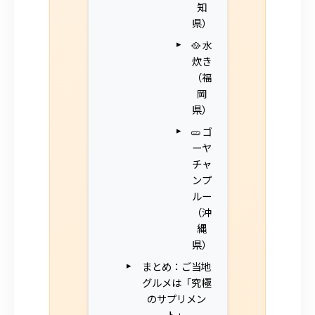
知
県）
🥘 水
炊き
（福
岡
県）
🥒 ゴ
ーヤ
チャ
ンプ
ルー
（沖
縄
県）
まとめ：ご当地
グルメは「究極
のサプリメン
ト」