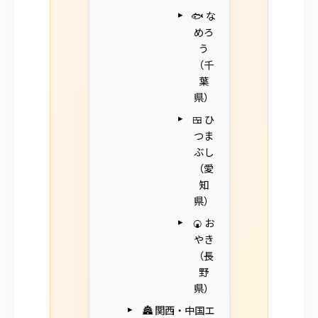
🐟 な
めろ
う
（千
葉
県）
🍱 ひ
つま
ぶし
（愛
知
県）
🍘 お
やき
（長
野
県）
🏯 関西・中国エ