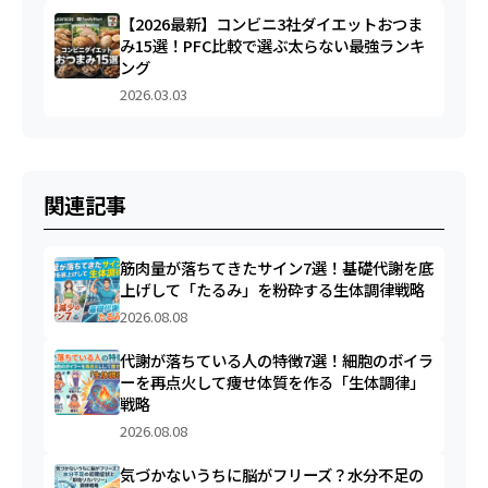
【2026最新】コンビニ3社ダイエットおつま
み15選！PFC比較で選ぶ太らない最強ランキ
ング
2026.03.03
関連記事
筋肉量が落ちてきたサイン7選！基礎代謝を底
上げして「たるみ」を粉砕する生体調律戦略
2026.08.08
代謝が落ちている人の特徴7選！細胞のボイラ
ーを再点火して痩せ体質を作る「生体調律」
戦略
2026.08.08
気づかないうちに脳がフリーズ？水分不足の