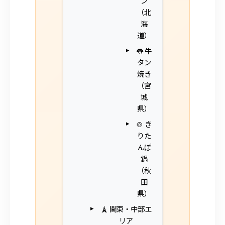
ン
（北
海
道）
👅 牛
タン
焼き
（宮
城
県）
🍲 き
りた
んぽ
鍋
（秋
田
県）
🗼 関東・中部エ
リア