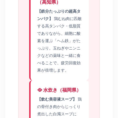
（高知県）
【鉄分たっぷりの超高タ
ンパク】
鶏むね肉に匹敵
する高タンパク・低脂質
でありながら、細胞に酸
素を運ぶ「ヘム鉄」がた
っぷり。玉ねぎやニンニ
クなどの薬味と一緒に食
べることで、疲労回復効
果が倍増します。
🥘 水炊き（福岡県）
【飲む美容液スープ】
鶏
の骨付き肉からじっくり
煮出した白濁スープに