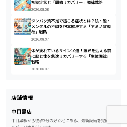
初期症状と「即効リカバリー」調律戦略
2026.08.08
タンパク質不足で起こる症状とは？肌・髪・
メンタルの不調を根本解決する「アミノ酸調
律」戦略
2026.08.07
体が疲れているサイン10選！限界を迎える前
に脳と体を急速リカバリーする「生体調律」
戦略
2026.08.07
店舗情報
中目黒店
中目黒駅から徒歩3分の好立地にある、最新設備を完備し
たパーソナルジムです。