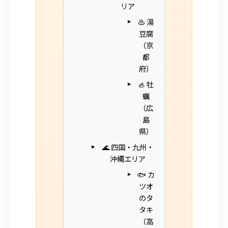
リア
♨️ 湯
豆腐
（京
都
府）
🦪 牡
蠣
（広
島
県）
🌊 四国・九州・
沖縄エリア
🐟 カ
ツオ
のタ
タキ
（高