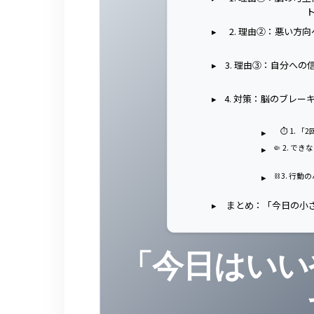
2. 理由②：悪い方
3. 理由③：自分へ
4. 対策：脳のブレ
⏱️ 1.
🤏 2. 
⛓️ 3. 
まとめ：「今日の小
「今日はいい