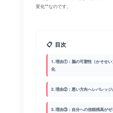
変化**なのです。
📋
目次
1. 理由①：脳の可塑性（かそせ
化
2. 理由②：悪い方向へレバレッ
3. 理由③：自分への信頼残高が