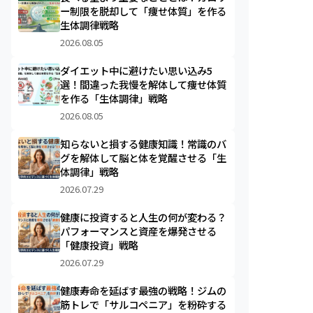
ー制限を脱却して「痩せ体質」を作る
生体調律戦略
2026.08.05
ダイエット中に避けたい思い込み5
選！間違った我慢を解体して痩せ体質
を作る「生体調律」戦略
2026.08.05
知らないと損する健康知識！常識のバ
グを解体して脳と体を覚醒させる「生
体調律」戦略
2026.07.29
健康に投資すると人生の何が変わる？
パフォーマンスと資産を爆発させる
「健康投資」戦略
2026.07.29
健康寿命を延ばす最強の戦略！ジムの
筋トレで「サルコペニア」を粉砕する