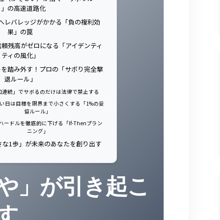
ト」の高速道路化
向へレバレッジがかかる「負の複利効
果」の罠
の信頼残高がゼロになる「アイデンティ
ティの風化」
ーキを踏み外す！プロの「サボり完全撃
退ルール」
 「2回連続」でサボるのだけは法律で禁止する
できない日は目標を限界まで小さくする「1%の妥
協ルール」
行動のハードルを徹底的に下げる「If-Thenプラン
ニング」
さな1歩」が未来のあなたを創り出す
や」が引き起こ
す