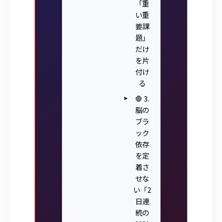
「重
い重
要課
題」
だけ
を片
付け
る
🛑 3.
脳の
ブラ
ック
依存
を定
着さ
せな
い「2
日連
続の