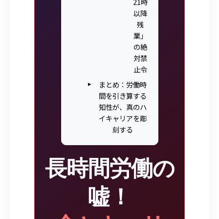
21時
以降
残
業」
の絶
対禁
止令
まとめ：労働時
間を引き算する
知性が、真のハ
イキャリアを彫
刻する
長時間労働の
嘘！