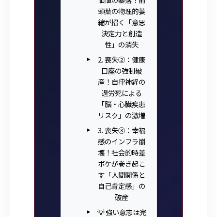
頭葉の物理的萎
縮が招く「意思
決定力と創造
性」の消失
2. 喪失②：健康
口座の強制破
産！自律神経の
過労死による
「脳・心臓疾患
リスク」の激増
3. 喪失③：幸福
感のインフラ崩
壊！社会的時差
ボケが巻き起こ
す「人間関係と
自己肯定感」の
破産
💡 強い意志は完