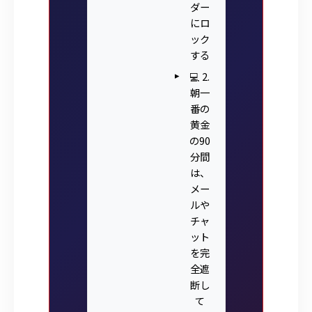
ダー
にロ
ック
する
💻 2.
朝一
番の
黄金
の90
分間
は、
メー
ルや
チャ
ット
を完
全遮
断し
て