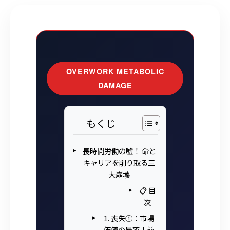
OVERWORK METABOLIC
DAMAGE
もくじ
長時間労働の嘘！ 命と
キャリアを削り取る三
大崩壊
📋 目
次
1. 喪失①：市場
価値の暴落！前