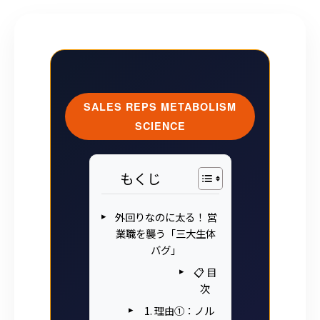
SALES REPS METABOLISM
SCIENCE
もくじ
外回りなのに太る！ 営
業職を襲う「三大生体
バグ」
📋 目
次
1. 理由①：ノル