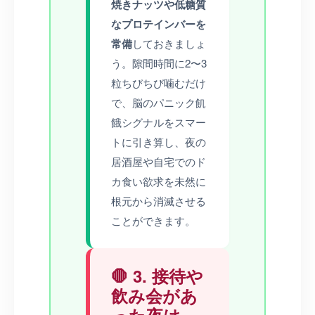
焼きナッツや低糖質
なプロテインバーを
常備
しておきましょ
う。隙間時間に2〜3
粒ちびちび噛むだけ
で、脳のパニック飢
餓シグナルをスマー
トに引き算し、夜の
居酒屋や自宅でのド
カ食い欲求を未然に
根元から消滅させる
ことができます。
🛑 3. 接待や
飲み会があ
った夜は、