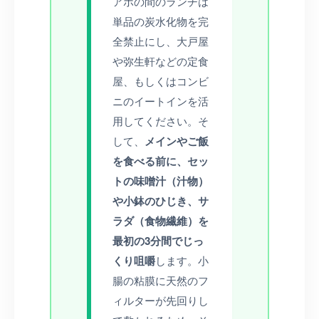
アポの間のランチは
単品の炭水化物を完
全禁止にし、大戸屋
や弥生軒などの定食
屋、もしくはコンビ
ニのイートインを活
用してください。そ
して、
メインやご飯
を食べる前に、セッ
トの味噌汁（汁物）
や小鉢のひじき、サ
ラダ（食物繊維）を
最初の3分間でじっ
くり咀嚼
します。小
腸の粘膜に天然のフ
ィルターが先回りし