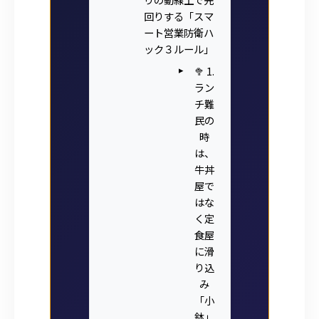
回りする「スマ
ート営業防衛ハ
ック３ルール」
🥦 1.
ラン
チ難
民の
時
は、
牛丼
屋で
はな
く定
食屋
に滑
り込
み
「小
鉢」