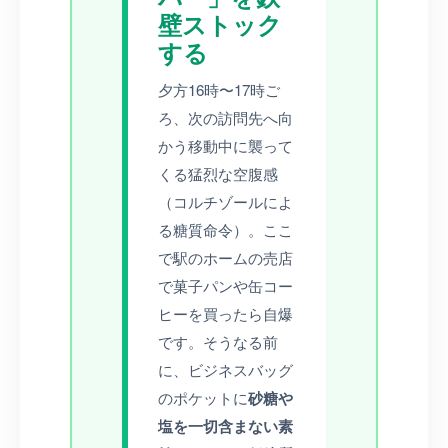
壁ストック
する
夕方16時〜17時ご
ろ、次の訪問先へ向
かう移動中に襲って
くる猛烈な空腹感
（コルチゾールによ
る糖質命令）。ここ
で駅のホームの売店
で菓子パンや缶コー
ヒーを買ったら自爆
です。そうなる前
に、ビジネスバッグ
のポケットに
砂糖や
塩を一切含まない素