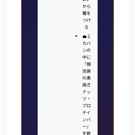
から
箸を
つけ
る
💼 2.
カバ
ンの
中に
「個
包装
の素
焼き
ナッ
ツ・
プロ
テイ
ンバ
ー」
を鉄