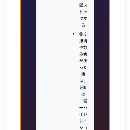
壁ス
トッ
クす
る
🛑 3.
接待
や飲
み会
があ
った
夜
は、
翌朝
の
「朝
一ハ
イド
レー
ショ