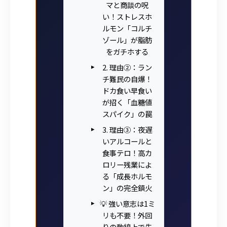
マと商談の呪
い！ストレスホ
ルモン「コルチ
ゾール」が脂肪
をガチホする
2. 理由②：ラン
チ難民の自爆！
ドカ食い早食い
が招く「血糖値
スパイク」の罠
3. 理由③：夜遅
いアルコールと
食事テロ！高カ
ロリー残業によ
る「成長ホルモ
ン」の完全鎮火
💡 強い意志は1ミ
リも不要！外回
りの動線上で先