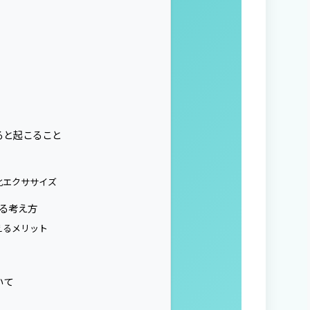
ると起こること
化エクササイズ
する考え方
えるメリット
いて
】