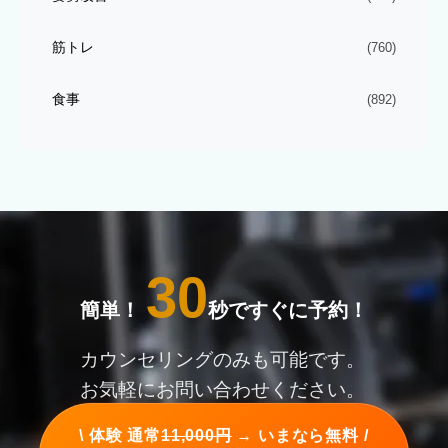
筋トレ
(760)
食事
(892)
30
簡単！
秒ですぐに予約！
カウンセリングのみも可能です。
お気軽にお問い合わせください。
\ 体験 通常
11,000円
→ いまなら無料 /