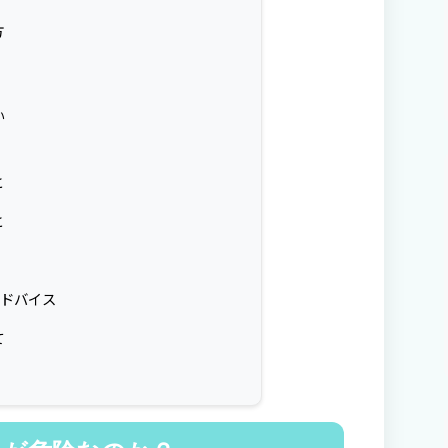
方
い
と
と
アドバイス
て