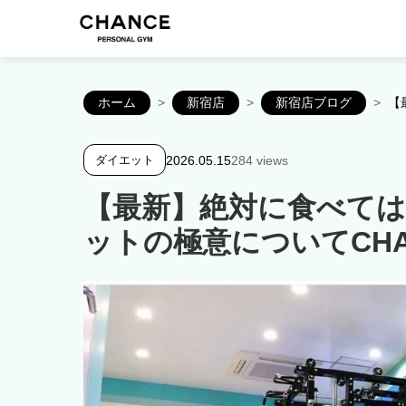
ホーム
>
新宿店
>
新宿店ブログ
>
【
2026.05.15
284 views
ダイエット
【最新】絶対に食べて
ットの極意についてCHA