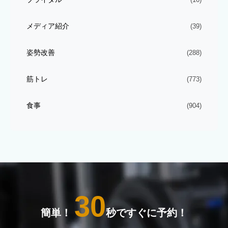
メディア紹介
(39)
姿勢改善
(288)
筋トレ
(773)
食事
(904)
30
簡単！
秒ですぐに予約！