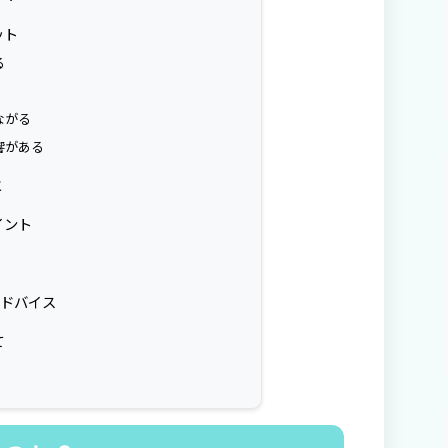
ット
る
ながる
響がある
と
イント
アドバイス
て