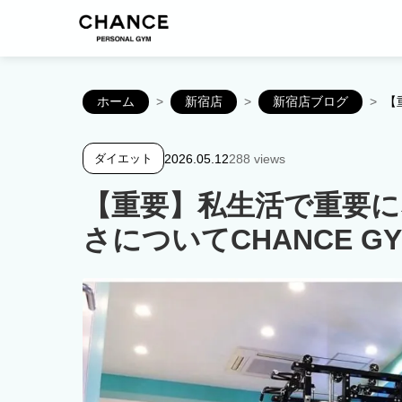
ホーム
>
新宿店
>
新宿店ブログ
>
【
2026.05.12
288 views
ダイエット
【重要】私生活で重要に
さについてCHANCE G