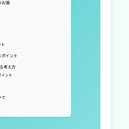
のお酒
ット
むポイント
する考え方
ポイント
いて
】