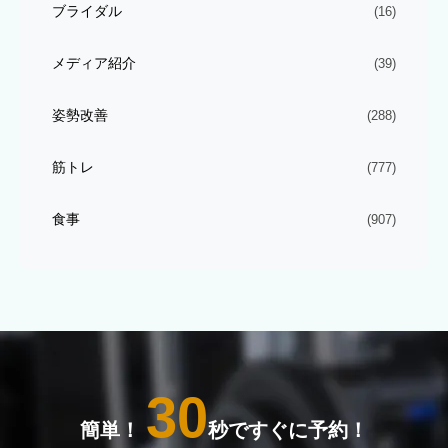
ブライダル
(16)
メディア紹介
(39)
姿勢改善
(288)
筋トレ
(777)
食事
(907)
30
簡単！
秒ですぐに予約！