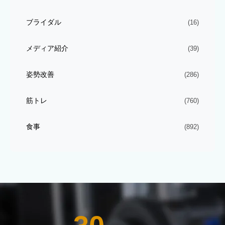
ブライダル
(16)
メディア紹介
(39)
姿勢改善
(286)
筋トレ
(760)
食事
(892)