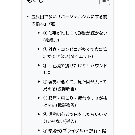
もくじ
五反田で多い「パーソナルジムに来る前
の悩み」7選
① 仕事が忙しくて運動が続かない
(継続力)
② 外食・コンビニが多くて食事管
理ができない(ダイエット)
③ 自己流で痩せたけどリバウンド
した
④ 姿勢が悪くて、見た目が太って
見える(姿勢改善)
⑤ 腰痛・肩こり・疲れやすさが抜
けない(機能改善)
⑥ 運動初心者で何をしたらいいか
分からない(導入)
⑦ 結婚式(ブライダル)・旅行・健