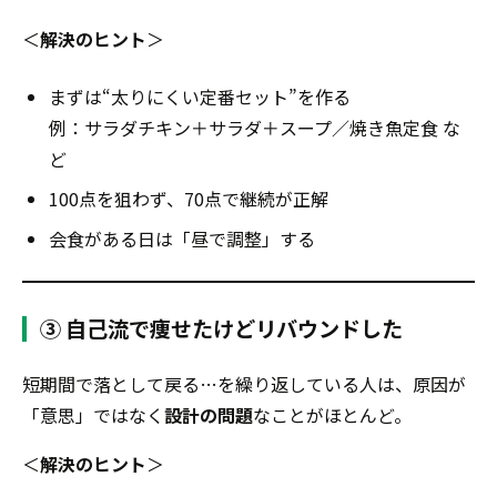
＜
解決のヒント
＞
まずは“太りにくい定番セット”を作る
例：サラダチキン＋サラダ＋スープ／焼き魚定食 な
ど
100点を狙わず、70点で継続が正解
会食がある日は「昼で調整」する
③ 自己流で痩せたけどリバウンドした
短期間で落として戻る…を繰り返している人は、原因が
「意思」ではなく
設計の問題
なことがほとんど。
＜
解決のヒント
＞