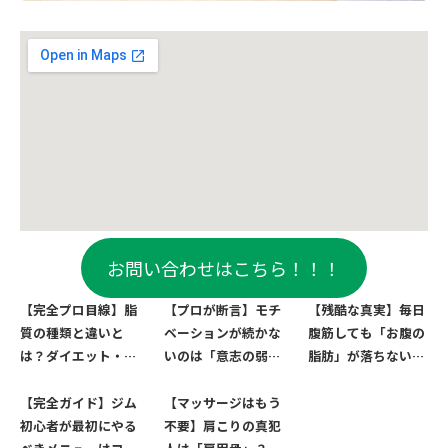
お問い合わせはこちら！！！
【完全プロ目線】脂
【プロが断言】モチ
【残酷な真実】毎日
質の種類と違いと
ベーションが続かな
腹筋しても「お腹の
は？ダイエット・健
いのは「意志の弱
脂肪」が落ちない3
康の成否を分ける
さ」ではない。自動
つの理由と、最速で
「油の正しい選び
的に継続できる4つ
お腹を割る方法
【完全ガイド】ジム
【マッサージはもう
方」
の仕組み
初心者が最初にやる
不要】肩こりの真犯