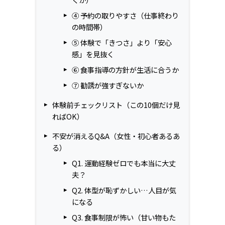
④ 予約の取りやすさ（仕事終わり
の時間帯）
⑤ 体験で「きつさ」より「安心
感」を見抜く
⑥ 食事指導の方針が生活に合うか
⑦ 勧誘が強すぎないか
体験前チェックリスト（この10個だけ見
ればOK）
不安が消えるQ&A（女性・初心者あるあ
る）
Q1. 運動経験ゼロでも本当に大丈
夫？
Q2. 体型が恥ずかしい…人目が気
になる
Q3. 食事制限が怖い（甘い物もた