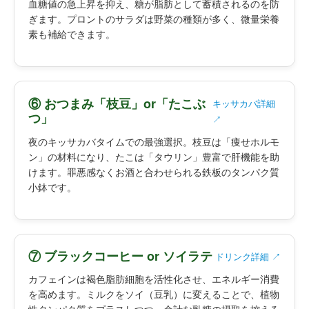
血糖値の急上昇を抑え、糖が脂肪として蓄積されるのを防
ぎます。プロントのサラダは野菜の種類が多く、微量栄養
素も補給できます。
⑥ おつまみ「枝豆」or「たこぶ
キッサカバ詳細
つ」
↗
夜のキッサカバタイムでの最強選択。枝豆は「痩せホルモ
ン」の材料になり、たこは「タウリン」豊富で肝機能を助
けます。罪悪感なくお酒と合わせられる鉄板のタンパク質
小鉢です。
⑦ ブラックコーヒー or ソイラテ
ドリンク詳細 ↗
カフェインは褐色脂肪細胞を活性化させ、エネルギー消費
を高めます。ミルクをソイ（豆乳）に変えることで、植物
性タンパク質をプラスしつつ、余計な乳糖の摂取を控える