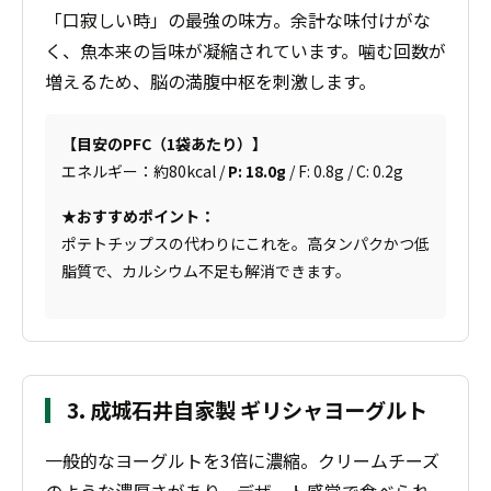
「口寂しい時」の最強の味方。余計な味付けがな
く、魚本来の旨味が凝縮されています。噛む回数が
増えるため、脳の満腹中枢を刺激します。
【目安のPFC（1袋あたり）】
エネルギー：約80kcal /
P: 18.0g
/ F: 0.8g / C: 0.2g
★おすすめポイント：
ポテトチップスの代わりにこれを。高タンパクかつ低
脂質で、カルシウム不足も解消できます。
3. 成城石井自家製 ギリシャヨーグルト
一般的なヨーグルトを3倍に濃縮。クリームチーズ
のような濃厚さがあり、デザート感覚で食べられ