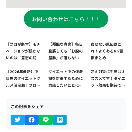
お問い合わせはこちら！！！
【プロが断言】モチ
【残酷な真実】毎日
痩せない原因はこ
ベーションが続かな
腹筋しても「お腹の
れ！よくあるNG習
いのは「意志の弱
脂肪」が落ちない3
慣まとめ
さ」ではない。自動
つの理由と、最速で
的に継続できる4つ
お腹を割る方法
【2026年最新】中
ダイエット中の停滞
冷え対策に生姜はオ
の仕組み
目黒のダイエットグ
期を対策するために
ススメです！ダイエ
ルメ決定版！プロが
意識したいことにつ
ット効果も期待でき
推奨する高タンパ
いてご紹介！
ます！
ク・低糖質な名店5
選
この記事をシェア