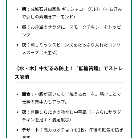
朝：
成城石井自家製 ギリシャヨーグルト（＋お好み
で少しの素焼きアーモンド）
昼：
お弁当のサラダに「スモークチキン」をトッピ
ング
夜：
蒸しミックスビーンズをたっぷり入れたコンソ
メスープ（＋主菜）
【水・木】中だるみ防止！「低糖質麺」でストレ
ス解消
間食：
小腹が空いたら「焼うるめ」を。噛むことで
仕事の集中力もアップ。
夜：
有機しらたきの冷やし中華風（＋さらにサラダ
チキンを足すと満足度◎）
デザート：
高カカオチョコを1枚。午後の眠気を防ぎ
ます。