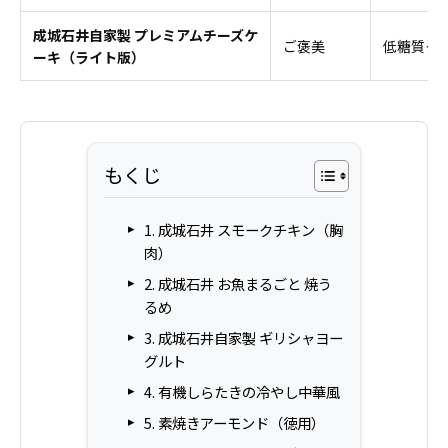
成城石井自家製 プレミアムチーズケ
ご褒美
低糖質タ
ーキ（ライト版）
もくじ
1. 成城石井 スモークチキン（胸
肉）
2. 成城石井 お魚まるごと 焼う
るめ
3. 成城石井自家製 ギリシャヨー
グルト
4. 有機しらたきの冷やし中華風
5. 素焼きアーモンド（徳用）