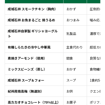
成城石井 スモークチキン（胸肉）
おかず
圧倒的な
成城石井 お魚まるごと 焼うるめ
おつまみ
噛み応え
成城石井自家製 ギリシャヨーグル
乳製品
濃厚で満
ト
有機しらたきの冷やし中華風
主食代わり
超低カロ
素焼きアーモンド（徳用）
間食
良質な脂
ミックスビーンズ（蒸し）
おかず
食物繊維
成城石井 スープ＆フォー
スープ
1食約50
紀州産南高梅（無選別）
お供
クエン酸
高カカオチョコレート（70%以上）
お菓子
ポリフェ