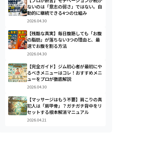
【プロが断言】モチベーションが続か
ないのは「意志の弱さ」ではない。自
動的に継続できる4つの仕組み
2026.04.30
【残酷な真実】毎日腹筋しても「お腹
の脂肪」が落ちない3つの理由と、最
速でお腹を割る方法
2026.04.30
【完全ガイド】ジム初心者が最初にや
るべきメニューはコレ！おすすめメニ
ューをプロが徹底解説
2026.04.30
【マッサージはもう不要】肩こりの真
犯人は「肩甲骨」？ガチガチ背中をリ
セットする根本解消マニュアル
2026.04.21