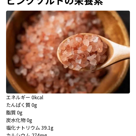
ピンクソルトの栄養素
エネルギー 0kcal
たんぱく質 0g
脂質 0g
炭水化物 0g
塩化ナトリウム 39.1g
カルシウム 274mg