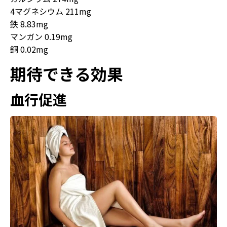
4マグネシウム 211mg
鉄 8.83mg
マンガン 0.19mg
銅 0.02mg
期待できる効果
血行促進