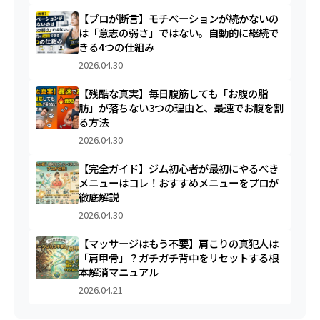
【プロが断言】モチベーションが続かないの
は「意志の弱さ」ではない。自動的に継続で
きる4つの仕組み
2026.04.30
【残酷な真実】毎日腹筋しても「お腹の脂
肪」が落ちない3つの理由と、最速でお腹を割
る方法
2026.04.30
【完全ガイド】ジム初心者が最初にやるべき
メニューはコレ！おすすめメニューをプロが
徹底解説
2026.04.30
【マッサージはもう不要】肩こりの真犯人は
「肩甲骨」？ガチガチ背中をリセットする根
本解消マニュアル
2026.04.21