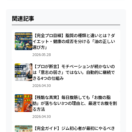
関連記事
【完全プロ目線】脂質の種類と違いとは？ダ
イエット・健康の成否を分ける「油の正しい
選び方」
2026.05.28
【プロが断言】モチベーションが続かないの
は「意志の弱さ」ではない。自動的に継続で
きる4つの仕組み
2026.04.30
【残酷な真実】毎日腹筋しても「お腹の脂
肪」が落ちない3つの理由と、最速でお腹を割
る方法
2026.04.30
【完全ガイド】ジム初心者が最初にやるべき