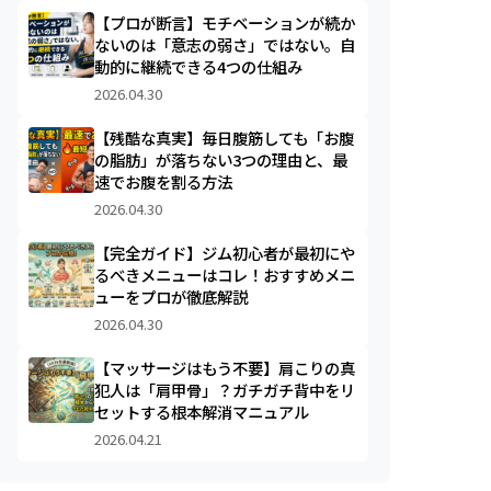
【プロが断言】モチベーションが続か
ないのは「意志の弱さ」ではない。自
動的に継続できる4つの仕組み
2026.04.30
【残酷な真実】毎日腹筋しても「お腹
の脂肪」が落ちない3つの理由と、最
速でお腹を割る方法
2026.04.30
【完全ガイド】ジム初心者が最初にや
るべきメニューはコレ！おすすめメニ
ューをプロが徹底解説
2026.04.30
【マッサージはもう不要】肩こりの真
犯人は「肩甲骨」？ガチガチ背中をリ
セットする根本解消マニュアル
2026.04.21