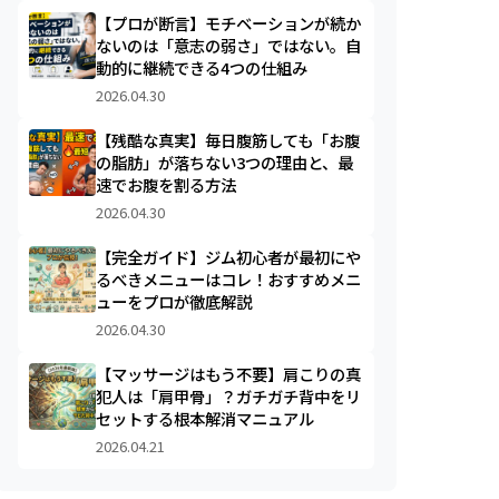
【プロが断言】モチベーションが続か
ないのは「意志の弱さ」ではない。自
動的に継続できる4つの仕組み
2026.04.30
【残酷な真実】毎日腹筋しても「お腹
の脂肪」が落ちない3つの理由と、最
速でお腹を割る方法
2026.04.30
【完全ガイド】ジム初心者が最初にや
るべきメニューはコレ！おすすめメニ
ューをプロが徹底解説
2026.04.30
【マッサージはもう不要】肩こりの真
犯人は「肩甲骨」？ガチガチ背中をリ
セットする根本解消マニュアル
2026.04.21