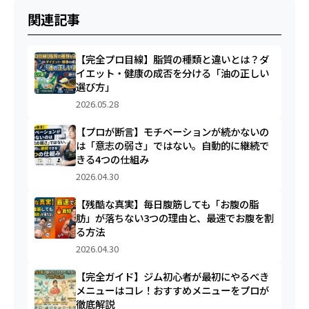
関連記事
【完全プロ目線】脂質の種類と違いとは？ダ
イエット・健康の成否を分ける「油の正しい
選び方」
2026.05.28
【プロが断言】モチベーションが続かないの
は「意志の弱さ」ではない。自動的に継続で
きる4つの仕組み
2026.04.30
【残酷な真実】毎日腹筋しても「お腹の脂
肪」が落ちない3つの理由と、最速でお腹を割
る方法
2026.04.30
【完全ガイド】ジム初心者が最初にやるべき
メニューはコレ！おすすめメニューをプロが
徹底解説