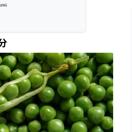
はNG
分