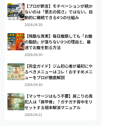
【プロが断言】モチベーションが続か
ないのは「意志の弱さ」ではない。自
動的に継続できる4つの仕組み
2026.04.30
【残酷な真実】毎日腹筋しても「お腹
の脂肪」が落ちない3つの理由と、最
速でお腹を割る方法
2026.04.30
【完全ガイド】ジム初心者が最初にや
るべきメニューはコレ！おすすめメニ
ューをプロが徹底解説
2026.04.30
【マッサージはもう不要】肩こりの真
犯人は「肩甲骨」？ガチガチ背中をリ
セットする根本解消マニュアル
2026.04.21