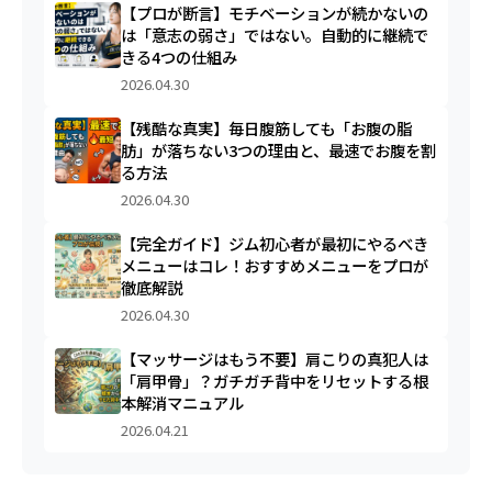
【プロが断言】モチベーションが続かないの
は「意志の弱さ」ではない。自動的に継続で
きる4つの仕組み
2026.04.30
【残酷な真実】毎日腹筋しても「お腹の脂
肪」が落ちない3つの理由と、最速でお腹を割
る方法
2026.04.30
【完全ガイド】ジム初心者が最初にやるべき
メニューはコレ！おすすめメニューをプロが
徹底解説
2026.04.30
【マッサージはもう不要】肩こりの真犯人は
「肩甲骨」？ガチガチ背中をリセットする根
本解消マニュアル
2026.04.21