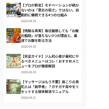
【プロが断言】モチベーションが続か
ないのは「意志の弱さ」ではない。自
動的に継続できる4つの仕組み
2026.04.30
【残酷な真実】毎日腹筋しても「お腹
の脂肪」が落ちない3つの理由と、最
速でお腹を割る方法
2026.04.30
【完全ガイド】ジム初心者が最初にや
るべきメニューはコレ！おすすめメニ
ューをプロが徹底解説
2026.04.30
【マッサージはもう不要】肩こりの真
犯人は「肩甲骨」？ガチガチ背中をリ
セットする根本解消マニュアル
2026.04.21