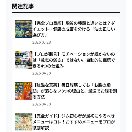
関連記事
【完全プロ目線】脂質の種類と違いとは？ダ
イエット・健康の成否を分ける「油の正しい
選び方」
2026.05.28
【プロが断言】モチベーションが続かないの
は「意志の弱さ」ではない。自動的に継続で
きる4つの仕組み
2026.04.30
【残酷な真実】毎日腹筋しても「お腹の脂
肪」が落ちない3つの理由と、最速でお腹を割
る方法
2026.04.30
【完全ガイド】ジム初心者が最初にやるべき
メニューはコレ！おすすめメニューをプロが
徹底解説