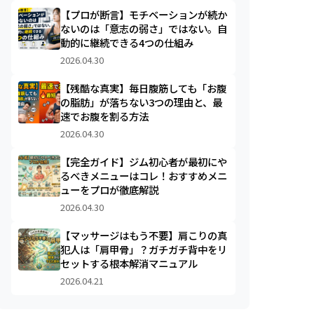
【プロが断言】モチベーションが続か
ないのは「意志の弱さ」ではない。自
動的に継続できる4つの仕組み
2026.04.30
【残酷な真実】毎日腹筋しても「お腹
の脂肪」が落ちない3つの理由と、最
速でお腹を割る方法
2026.04.30
【完全ガイド】ジム初心者が最初にや
るべきメニューはコレ！おすすめメニ
ューをプロが徹底解説
2026.04.30
【マッサージはもう不要】肩こりの真
犯人は「肩甲骨」？ガチガチ背中をリ
セットする根本解消マニュアル
2026.04.21